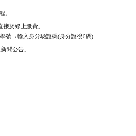
程。
直接於線上繳費。
學號→輸入身分驗證碼
(
身分證後
6
碼
)
組新聞公告。