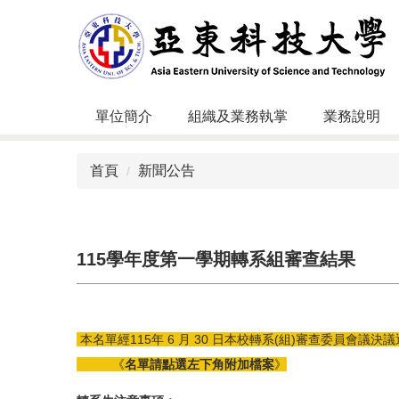
跳
到
主
要
內
容
單位簡介
組織及業務執掌
業務說明
區
首頁
新聞公告
115學年度第一學期轉系組審查結果
本名單經115年 6 月 30 日本校轉系(組)審查委員會議決
《
名單請點選左下角附加檔案
》