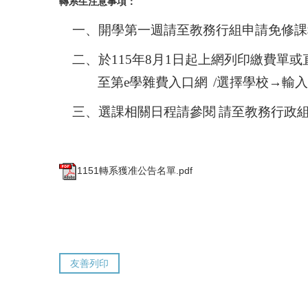
轉系生注意事項：
一、開學第一週請至教務行組申請免修課
二、於
115
年
8
月
1
日起上網列印繳費單或
至
第
e
學雜費入口網
/
選擇學校→輸入
三、選課相關日程請參閱
請至教務行政
1151轉系獲准公告名單.pdf
友善列印