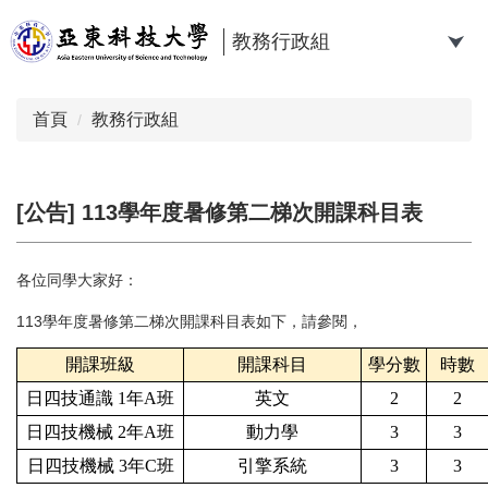
跳
到
教務行政組
主
要
內
首頁
教務行政組
容
區
[公告] 113學年度暑修第二梯次開課科目表
各位同學大家好：
113學年度暑修第二梯次開課科目表如下，請參閱，
開課班級
開課科目
學分數
時數
日四技通識 1年A班
英文
2
2
日四技機械 2年A班
動力學
3
3
日四技機械 3年C班
引擎系統
3
3