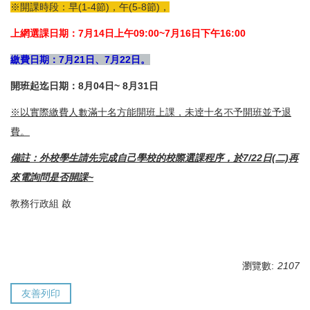
※開課時段：早(1-4節)，午(5-8節)，
上網選課日期：7月14日上午09:00~7月16日下午16:00
繳費日期：7月21日、7月22日。
開班起迄日期：8月04日~ 8月31日
※以實際繳費人數滿十名方能開班上課，未逹十名不予開班並予退
費。
備註：外校學生請先完成自己學校的校際選課程序，於7/22日(二)再
來電詢問是否開課~
教務行政組 啟
瀏覽數:
2107
友善列印